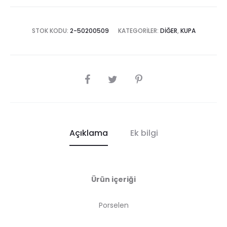
STOK KODU:
2-50200509
KATEGORILER:
DIĞER
,
KUPA
SHARE
Açıklama
Ek bilgi
Ürün içeriği
Porselen