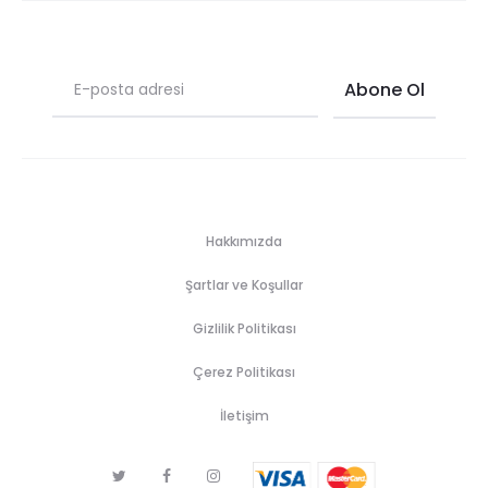
Hakkımızda
Şartlar ve Koşullar
Gizlilik Politikası
Çerez Politikası
İletişim
T
F
I