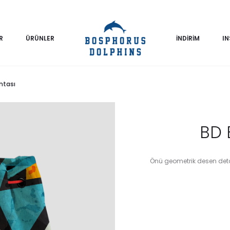
R
ÜRÜNLER
İNDİRİM
I
ntası
BD 
Önü geometrik desen detayl