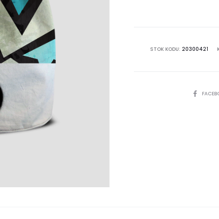
STOK KODU:
20300421
SHARE
FACEB