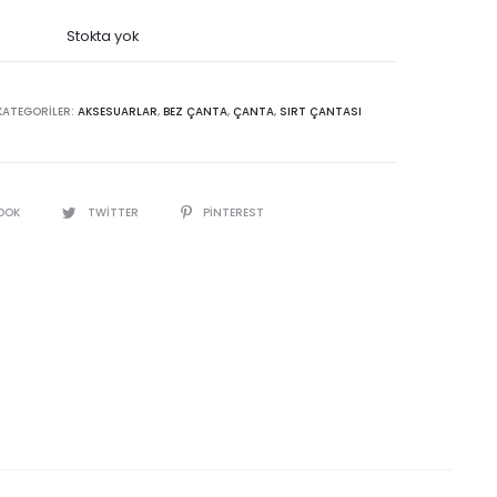
Stokta yok
KATEGORILER:
AKSESUARLAR
,
BEZ ÇANTA
,
ÇANTA
,
SIRT ÇANTASI
OOK
TWITTER
PINTEREST