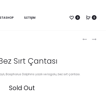
NSTASHOP
İLETİŞİM
0
0
Produc
BD
BD
BEZ
BEZ
naviga
SIRT
ÇANTA
ÇANTASI
Bez Sırt Çantası
ı, Bosphorus Dolphins yazılı ve logolu, bez sırt çantası.
Sold Out