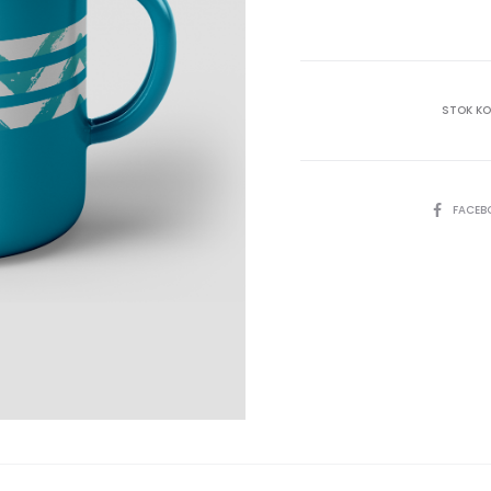
STOK K
SHARE
FACEB