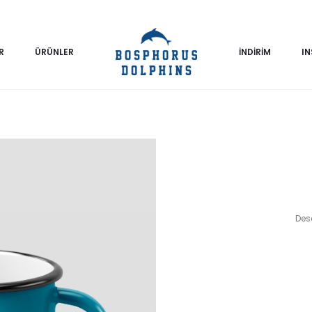
R
ÜRÜNLER
İNDİRİM
I
Dese