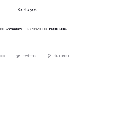
Stokta yok
ODU:
50200803
KATEGORILER:
DIĞER
,
KUPA
OOK
TWITTER
PINTEREST