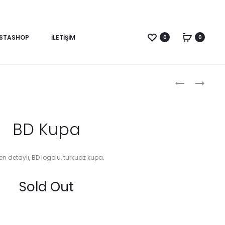
NSTASHOP
İLETİŞİM
0
0
Produc
BAU
BAU
KUPA
KUPA
naviga
BD Kupa
n detaylı, BD logolu, turkuaz kupa.
Sold Out