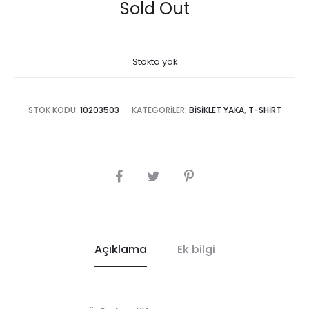
Sold Out
Stokta yok
STOK KODU:
10203503
KATEGORILER:
BISIKLET YAKA
,
T-SHIRT
SHARE
Açıklama
Ek bilgi