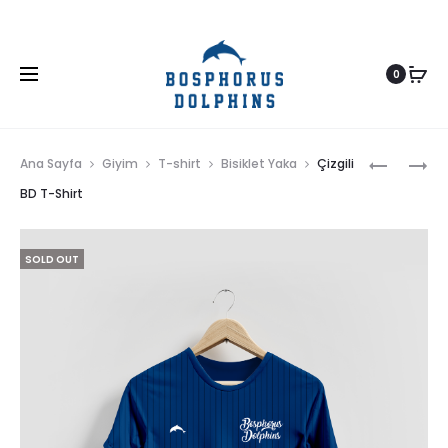
0
Prod
KAMUFLA
BD
Ana Sayfa
Giyim
T-shirt
Bisiklet Yaka
Çizgili
BD
T-
navig
BD T-Shirt
T-
SHIRT
SHIRT
SOLD OUT