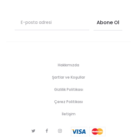
Hakkımızda
Şartlar ve Koşullar
Gizlilik Politikası
Çerez Politikası
İletişim
T
F
I
w
a
n