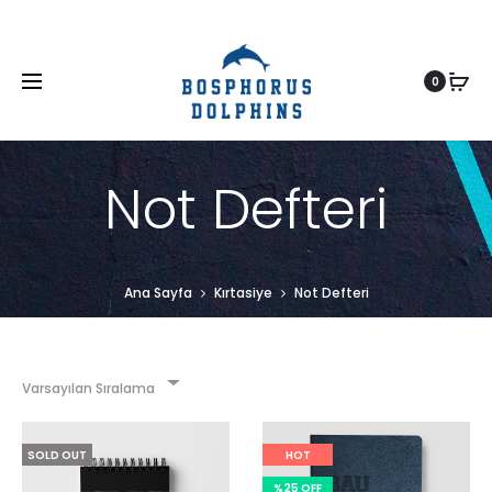
0
Not Defteri
Ana Sayfa
Kırtasiye
Not Defteri
Varsayılan Sıralama
SOLD OUT
HOT
%25 OFF