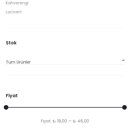
Kahverengi
Lacivert
Stok
Tüm Ürünler
Fiyat
En
En
Fiyat:
₺ 19,00
—
₺ 46,00
düşük
yüksek