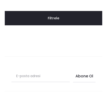
fiyat
fiyat
Filtrele