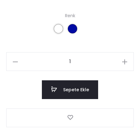
Renk
BAU
T-
Shirt
adet
Sepete Ekle