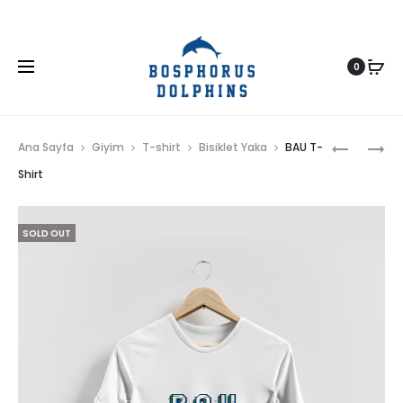
0
Prod
BD
BASKILI
Ana Sayfa
Giyim
T-shirt
Bisiklet Yaka
BAU T-
T-
BAU
navig
Shirt
SHIRT
T-
SHIRT
SOLD OUT