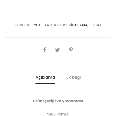
STOK KODU:
YOK
KATEGORILER:
BISIKLET YAKA
,
T-SHIRT
SHARE
Açıklama
Ek bilgi
Ürün içeriği ve yıkanması
%100 Pamuk